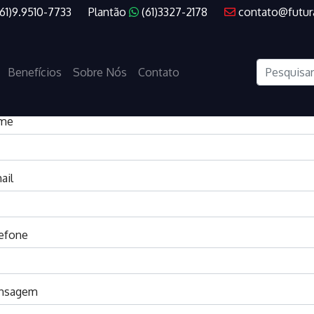
(61)9.9510-7733
Plantão
(61)3327-2178
contato@futur
CONTATO
Benefícios
Sobre Nós
Contato
me
ail
efone
nsagem