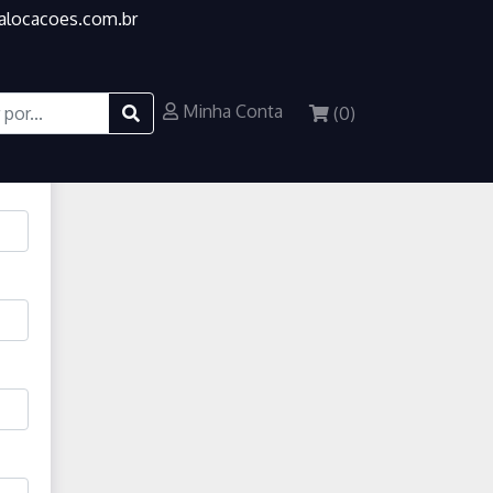
alocacoes.com.br
Minha Conta
(
0
)