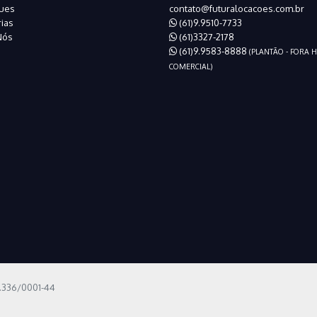
ues
contato@futuralocacoes.com.br
ias
(61)9.9510-7733
Nós
(61)3327-2178
(61)9.9583-8888
(PLANTÃO - FORA 
COMERCIAL)
6.336/0001-44