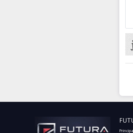
FUT
Principa