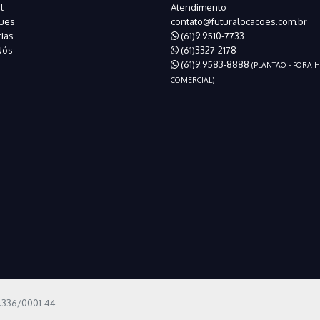
l
Atendimento
ues
contato@futuralocacoes.com.br
ias
(61)9.9510-7733
Nós
(61)3327-2178
(61)9.9583-8888
(PLANTÃO - FORA 
COMERCIAL)
6.336/0001-44