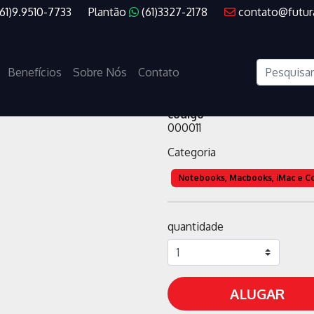
(61)9.9510-7733
Plantão
(61)3327-2178
contato@futur
NOTEBOOK 
Benefícios
Sobre Nós
Contato
RAM, SSD 
código
000011
Categoria
Notebooks, Macbooks, iMac e 
quantidade
ALUGAR