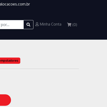
alocacoes.com.br
(CORE I5, 8GB
Minha Conta
(
0
)
120GB)
Computadores