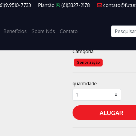
(61)9.9510-7733
Plantão
(61)3327-2178
contato@futur
PEDESTAL
Benefícios
Sobre Nós
Contato
código
000033
Categoria
Sonorização
quantidade
ALUGAR