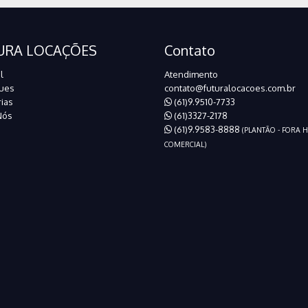
URA LOCAÇÕES
Contato
l
Atendimento
ues
contato@futuralocacoes.com.br
ias
(61)9.9510-7733
Nós
(61)3327-2178
(61)9.9583-8888
(PLANTÃO - FORA 
COMERCIAL)