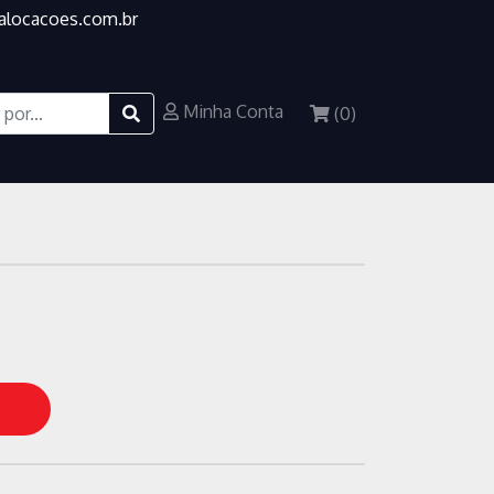
alocacoes.com.br
 MICROFONE
Minha Conta
(
0
)