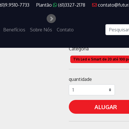
(61)9.9510-7733
Plantão
(61)3327-2178
contato@futur
TV SMART ''
Benefícios
Sobre Nós
Contato
código
000038
Categoria
TVs Led e Smart de 20 até 100 
quantidade
ALUGAR