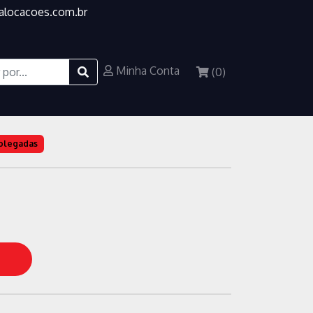
alocacoes.com.br
60''
Minha Conta
(
0
)
polegadas