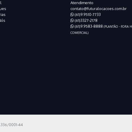
l
Atendimento
ues
contato@futuralocacoes.com.br
ias
(61)9.9510-7733
Nós
(61)3327-2178
(61)9.9583-8888
(PLANTÃO - FORA 
COMERCIAL)
6.336/0001-44