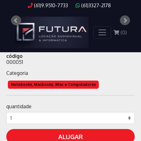
(61)9.9510-7733
(61)3327-2178
(
0
)
IMAC 24 - ALL-IN-ONE M3, 8GB, SSD 256GB
código
000051
Categoria
Notebooks, Macbooks, iMac e Computadores
quantidade
ALUGAR