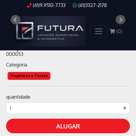
(61)9.9510-7733
(61)3327-2178
(
0
)
KIT CONVERSOR + ANTENA
código
000053
Categoria
Projetores e Telões
quantidade
ALUGAR