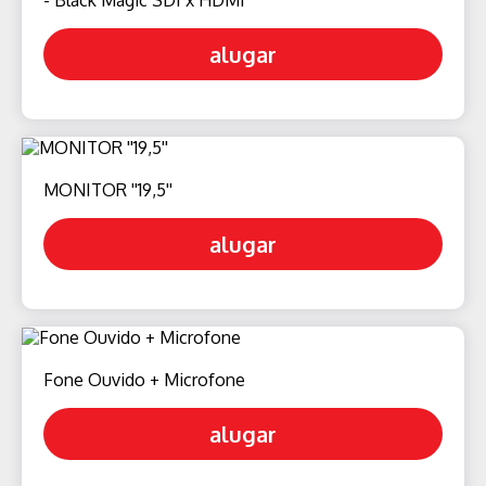
- Black Magic SDI x HDMI
alugar
MONITOR ''19,5''
alugar
Fone Ouvido + Microfone
alugar